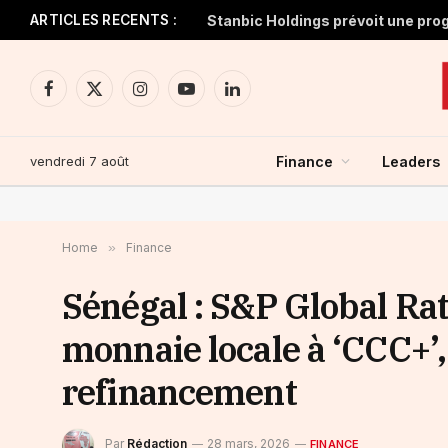
ARTICLES RECENTS :
Facebook
X
Instagram
YouTube
LinkedIn
(Twitter)
vendredi 7 août
Finance
Leaders
Home
»
Finance
Sénégal : S&P Global Rat
monnaie locale à ‘CCC+’,
refinancement
Par
Rédaction
28 mars, 2026
FINANCE