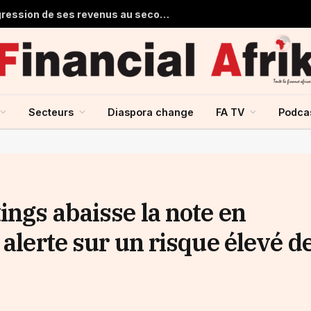
Stanbic Holdings prévoit une progression de ses revenus au second semestre grâce à la reprise du crédit
Secteurs
Diaspora change
FA TV
Podca
ings abaisse la note en
 alerte sur un risque élevé d