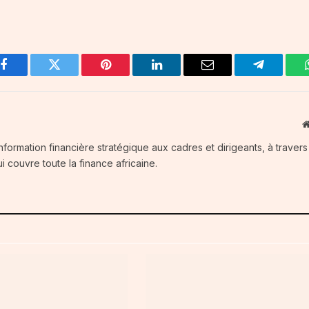
Facebook
Twitter
Pinterest
LinkedIn
Email
Telegram
information financière stratégique aux cadres et dirigeants, à traver
i couvre toute la finance africaine.