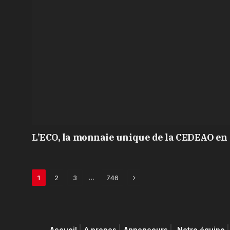
L’ECO, la monnaie unique de la CEDEAO en 
Next
…
1
2
3
746
Accueil
A propos
Annonceurs
Notre équipe