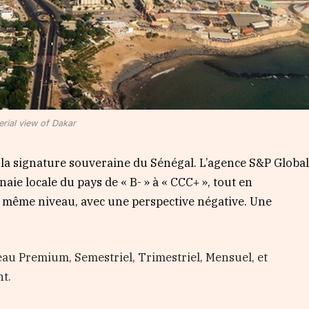
erial view of Dakar
la signature souveraine du Sénégal. L’agence S&P Globa
aie locale du pays de « B- » à « CCC+ », tout en
u même niveau, avec une perspective négative. Une
au Premium, Semestriel, Trimestriel, Mensuel, et
t.