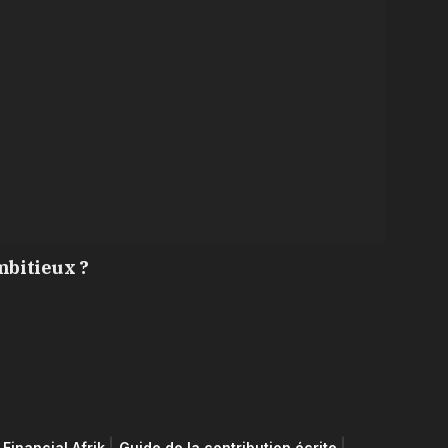
mbitieux ?
Financial Afrik
Guide de la contribution écrite