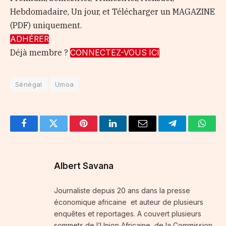
Hebdomadaire, Un jour, et Télécharger un MAGAZINE
(PDF) uniquement.
ADHÉRER
Déjà membre ?
CONNECTEZ-VOUS ICI
Sénégal
Umoa
Facebook
Twitter
Pinterest
LinkedIn
Email
Telegram
Whats
Albert Savana
Journaliste depuis 20 ans dans la presse
économique africaine et auteur de plusieurs
enquêtes et reportages. A couvert plusieurs
sommets de l’Union Africaine, de la Commission