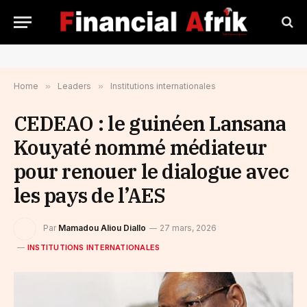
Home
»
Leaders
»
Institutions internationales
CEDEAO : le guinéen Lansana
Kouyaté nommé médiateur
pour renouer le dialogue avec
les pays de l’AES
Par
Mamadou Aliou Diallo
27 mars, 2026
INSTITUTIONS INTERNATIONALES