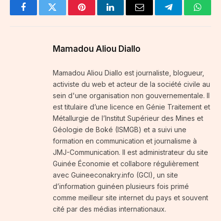
Facebook
Twitter
Pinterest
LinkedIn
Email
Telegram
Whats
Mamadou Aliou Diallo
Mamadou Aliou Diallo est journaliste, blogueur,
activiste du web et acteur de la société civile au
sein d'une organisation non gouvernementale. Il
est titulaire d’une licence en Génie Traitement et
Métallurgie de l’Institut Supérieur des Mines et
Géologie de Boké (ISMGB) et a suivi une
formation en communication et journalisme à
JMJ-Communication. Il est administrateur du site
Guinée Économie et collabore régulièrement
avec Guineeconakry.info (GCI), un site
d’information guinéen plusieurs fois primé
comme meilleur site internet du pays et souvent
cité par des médias internationaux.