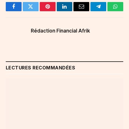
Facebook
Twitter
Pinterest
LinkedIn
Email
Telegram
Whats
Rédaction Financial Afrik
LECTURES RECOMMANDÉES