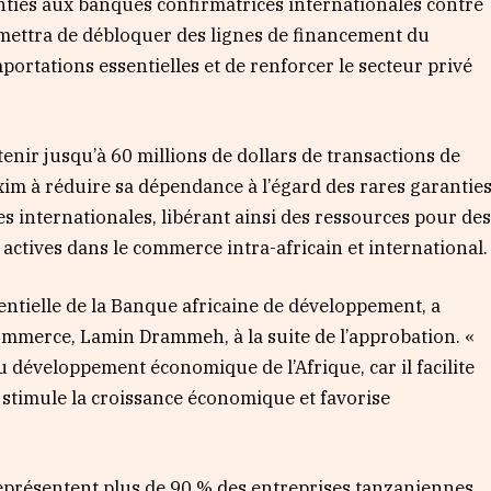
anties aux banques confirmatrices internationales contre
mettra de débloquer des lignes de financement du
portations essentielles et de renforcer le secteur privé
tenir jusqu’à 60 millions de dollars de transactions de
xim à réduire sa dépendance à l’égard des rares garantie
s internationales, libérant ainsi des ressources pour de
 actives dans le commerce intra-africain et international.
entielle de la Banque africaine de développement, a
ommerce, Lamin Drammeh, à la suite de l’approbation. «
 développement économique de l’Afrique, car il facilite
 stimule la croissance économique et favorise
eprésentent plus de 90 % des entreprises tanzaniennes