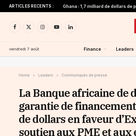
ARTICLES RECENTS :
Facebook
X
Instagram
YouTube
LinkedIn
(Twitter)
vendredi 7 août
Finance
Leaders
Home
»
Leaders
»
Communiqués de presse
La Banque africaine de
garantie de financement
de dollars en faveur d’
soutien aux PME et aux 