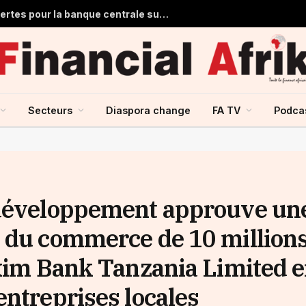
Ghana : 1,7 milliard de dollars de pertes pour la banque centrale sur ses achats d’or en 2025
Secteurs
Diaspora change
FA TV
Podca
 développement approuve un
 du commerce de 10 million
Exim Bank Tanzania Limited 
entreprises locales