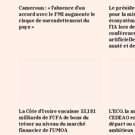
Cameroun : « l’absence d’un
Le préside
accord avec le FMI augmente le
pour la mi
risque de surendettement du
écosystème
pays »
l’IA lors d
conférence
artificiell
santé et d
La Côte d’Ivoire encaisse 53,181
L’ECO, la 
milliards de FCFA de bons du
CEDEAO en
trésor au niveau du marché
départ ou 
financier de l’UMOA
ambitieux 