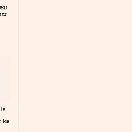
 USD
per
 la
r les