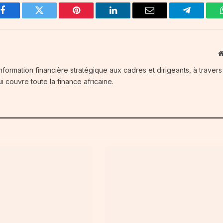
Facebook
Twitter
Pinterest
LinkedIn
Email
Telegram
information financière stratégique aux cadres et dirigeants, à traver
i couvre toute la finance africaine.