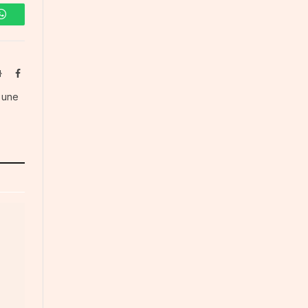
WhatsApp
Website
Facebook
s une