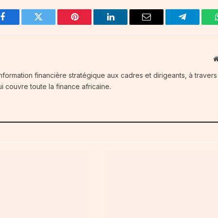
Facebook
Twitter
Pinterest
LinkedIn
Email
Telegram
information financière stratégique aux cadres et dirigeants, à traver
i couvre toute la finance africaine.