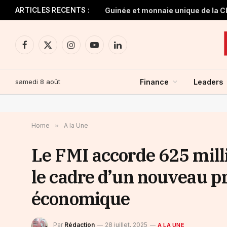
ARTICLES RECENTS :
Facebook
X
Instagram
YouTube
LinkedIn
(Twitter)
samedi 8 août
Finance
Leaders
Home
»
A la Une
Le FMI accorde 625 mill
le cadre d’un nouveau 
économique
Par
Rédaction
28 juillet, 2025
A LA UNE