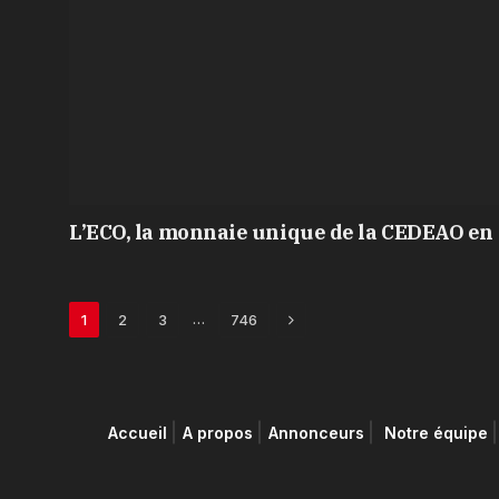
L’ECO, la monnaie unique de la CEDEAO en 
Next
…
1
2
3
746
Accueil
A propos
Annonceurs
Notre équipe