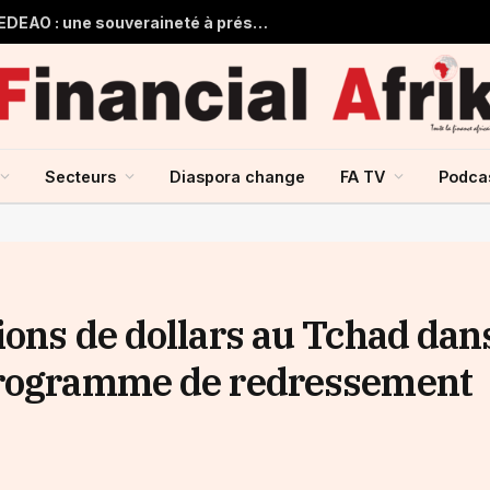
Guinée et monnaie unique de la CEDEAO : une souveraineté à préserver, une intégration à repenser
Secteurs
Diaspora change
FA TV
Podca
ions de dollars au Tchad dan
programme de redressement