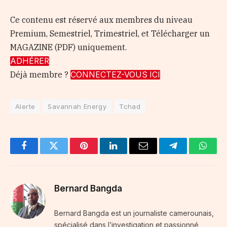
Ce contenu est réservé aux membres du niveau
Premium, Semestriel, Trimestriel, et Télécharger un
MAGAZINE (PDF) uniquement.
ADHÉRER
Déjà membre ?
CONNECTEZ-VOUS ICI
Alerte
Savannah Energy
Tchad
Facebook
Twitter
Pinterest
LinkedIn
Email
Telegram
Whats
Bernard Bangda
Bernard Bangda est un journaliste camerounais,
spécialisé dans l’investigation et passionné