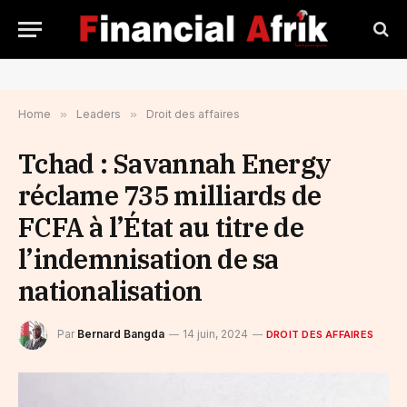
Home
»
Leaders
»
Droit des affaires
Tchad : Savannah Energy
réclame 735 milliards de
FCFA à l’État au titre de
l’indemnisation de sa
nationalisation
Par
Bernard Bangda
14 juin, 2024
DROIT DES AFFAIRES