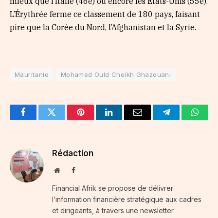
mieux que l’Italie (46e) ou encore les Etats-Unis (55e).
L’Érythrée ferme ce classement de 180 pays, faisant
pire que la Corée du Nord, l’Afghanistan et la Syrie.
Mauritanie
Mohamed Ould Cheikh Ghazouani
Facebook
Twitter
Pinterest
LinkedIn
Email
Telegram
Whats
Rédaction
Website
Facebook
Financial Afrik se propose de délivrer
l’information financière stratégique aux cadres
et dirigeants, à travers une newsletter