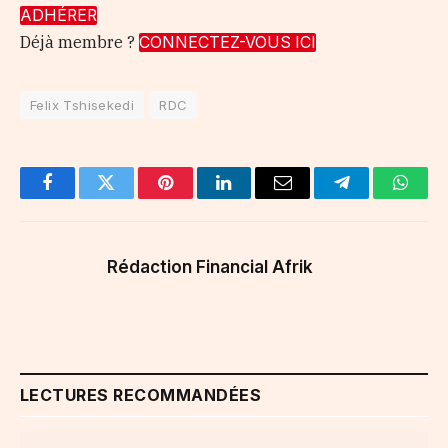
ADHÉRER
Déjà membre ?
CONNECTEZ-VOUS ICI
Felix Tshisekedi
RDC
Facebook
Twitter
Pinterest
LinkedIn
Email
Telegram
Whats
Rédaction Financial Afrik
LECTURES RECOMMANDÉES