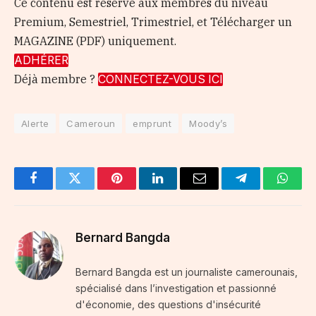
Ce contenu est réservé aux membres du niveau
Premium, Semestriel, Trimestriel, et Télécharger un
MAGAZINE (PDF) uniquement.
ADHÉRER
Déjà membre ?
CONNECTEZ-VOUS ICI
Alerte
Cameroun
emprunt
Moody’s
Facebook
Twitter
Pinterest
LinkedIn
Email
Telegram
Whats
Bernard Bangda
Bernard Bangda est un journaliste camerounais,
spécialisé dans l’investigation et passionné
d'économie, des questions d'insécurité