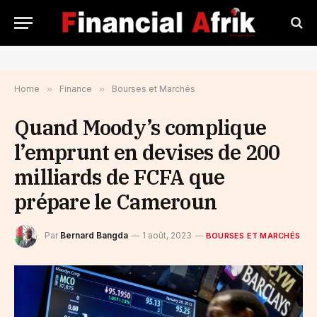
Home
»
Finance
»
Bourses et Marchés
Quand Moody’s complique
l’emprunt en devises de 200
milliards de FCFA que
prépare le Cameroun
Par
Bernard Bangda
1 août, 2023
BOURSES ET MARCHÉS