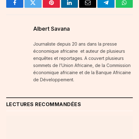
Facebook
Twitter
Pinterest
LinkedIn
Email
Telegram
Whats
Albert Savana
Journaliste depuis 20 ans dans la presse
économique africaine et auteur de plusieurs
enquêtes et reportages. A couvert plusieurs
sommets de l’Union Africaine, de la Commission
économique africaine et de la Banque Africaine
de Développement.
LECTURES RECOMMANDÉES