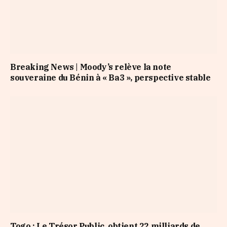
Breaking News | Moody’s relève la note
souveraine du Bénin à « Ba3 », perspective stable
Togo : Le Trésor Public obtient 22 milliards de