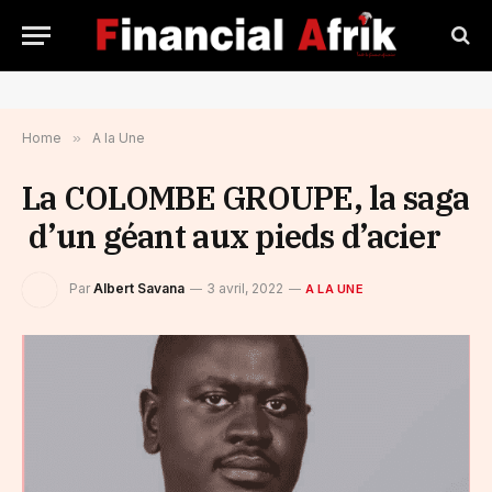
Home
»
A la Une
La COLOMBE GROUPE, la saga
d’un géant aux pieds d’acier
Par
Albert Savana
3 avril, 2022
A LA UNE