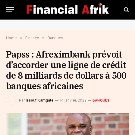
Home
»
Finance
»
Banques
Papss : Afreximbank prévoit
d’accorder une ligne de crédit
de 8 milliards de dollars à 500
banques africaines
Par
Issouf Kamgate
14 janvier, 2022
BANQUES