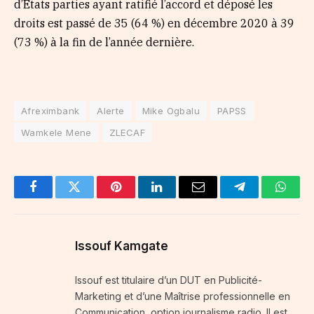
d’États parties ayant ratifié l’accord et déposé les
droits est passé de 35 (64 %) en décembre 2020 à 39
(73 %) à la fin de l’année dernière.
Afreximbank
Alerte
Mike Ogbalu
PAPSS
Wamkele Mene
ZLECAF
Facebook
Twitter
Pinterest
LinkedIn
Email
Telegram
Whats
Issouf Kamgate
Issouf est titulaire d’un DUT en Publicité-
Marketing et d’une Maîtrise professionnelle en
Communication, option journalisme radio. Il est