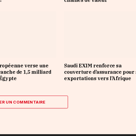
?
chaînes de valeur
uropéenne verse une
Saudi EXIM renforce sa
ranche de 1,5 milliard
couverture d’assurance pour 
’Égypte
exportations vers l’Afrique
ER UN COMMENTAIRE