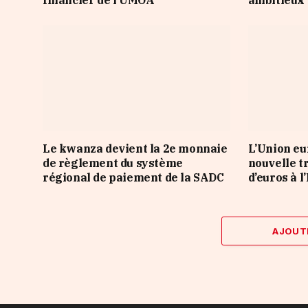
financier de l’UMOA
ambitieux 
Le kwanza devient la 2e monnaie
L’Union e
de règlement du système
nouvelle t
régional de paiement de la SADC
d’euros à l
AJOUT