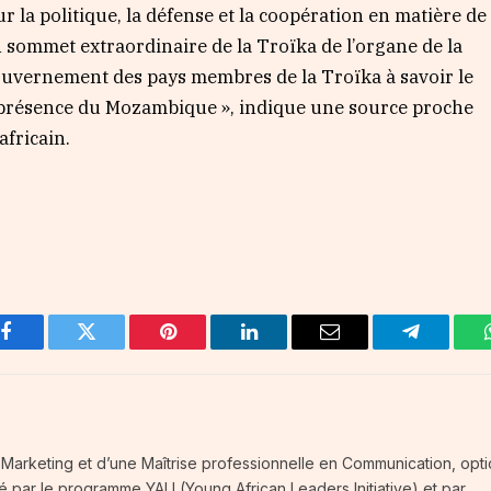
r la politique, la défense et la coopération en matière de
n sommet extraordinaire de la Troïka de l’organe de la
gouvernement des pays membres de la Troïka à savoir le
n présence du Mozambique », indique une source proche
fricain.
Facebook
Twitter
Pinterest
LinkedIn
Email
Telegram
té-Marketing et d’une Maîtrise professionnelle en Communication, opt
fié par le programme YALI (Young African Leaders Initiative) et par