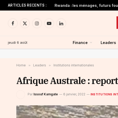
ARTICLES RECENTS :
Rwanda : les ménages, futurs four
Facebook
X
Instagram
YouTube
LinkedIn
(Twitter)
jeudi 6 août
Finance
Leaders
Home
»
Leaders
»
Institutions internationales
Afrique Australe : repo
Par
Issouf Kamgate
6 janvier, 2022
INSTITUTIONS IN