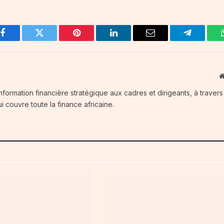
Facebook
Twitter
Pinterest
LinkedIn
Email
Telegram
information financière stratégique aux cadres et dirigeants, à traver
i couvre toute la finance africaine.