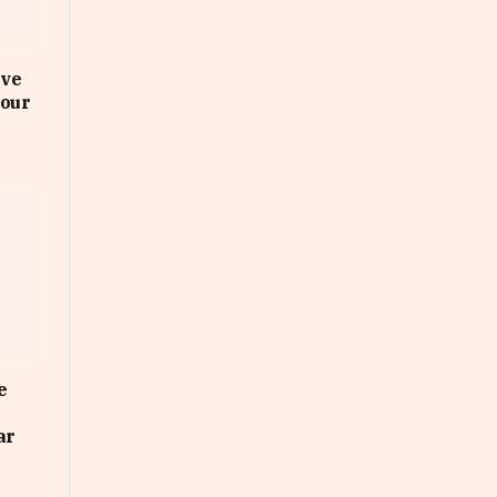
uve
pour
e
ar