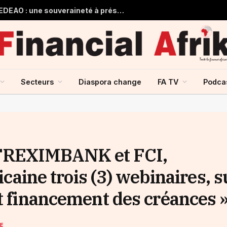
Guinée et monnaie unique de la CEDEAO : une souveraineté à préserver, une intégration à repenser
Secteurs
Diaspora change
FA TV
Podca
FREXIMBANK et FCI,
ricaine trois (3) webinaires, s
et financement des créances 
SE