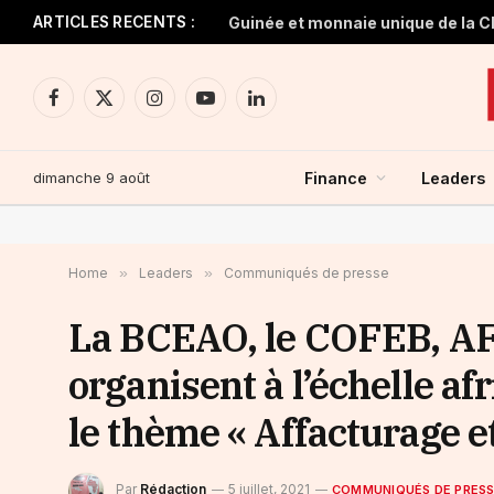
ARTICLES RECENTS :
Facebook
X
Instagram
YouTube
LinkedIn
(Twitter)
dimanche 9 août
Finance
Leaders
Home
»
Leaders
»
Communiqués de presse
La BCEAO, le COFEB, A
organisent à l’échelle af
le thème « Affacturage 
Par
Rédaction
5 juillet, 2021
COMMUNIQUÉS DE PRES