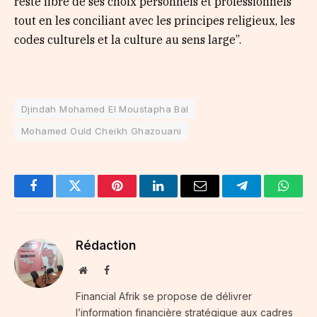
reste libre de ses choix personnels et professionnels
tout en les conciliant avec les principes religieux, les
codes culturels et la culture au sens large”.
Djindah Mohamed El Moustapha Bal
Mohamed Ould Cheikh Ghazouani
Facebook
Twitter
Pinterest
LinkedIn
Email
Telegram
Whats
Rédaction
Website
Facebook
Financial Afrik se propose de délivrer
l’information financière stratégique aux cadres