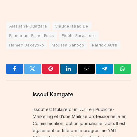
Alassane Ouattara
Claude Isaac Dé
Emmanuel Esmel Essis
Fidèle Sarassoro
Hamed Bakayoko
Moussa Sanogo
Patrick ACHI
Facebook
Twitter
Pinterest
LinkedIn
Email
Telegram
Whats
Issouf Kamgate
Issouf est titulaire d’un DUT en Publicité-
Marketing et d’une Maîtrise professionnelle en
Communication, option journalisme radio. Il est
également certifié par le programme YALI