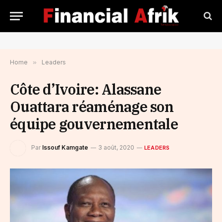
Home
»
Leaders
Côte d’Ivoire: Alassane
Ouattara réaménage son
équipe gouvernementale
Par
Issouf Kamgate
3 août, 2020
LEADERS