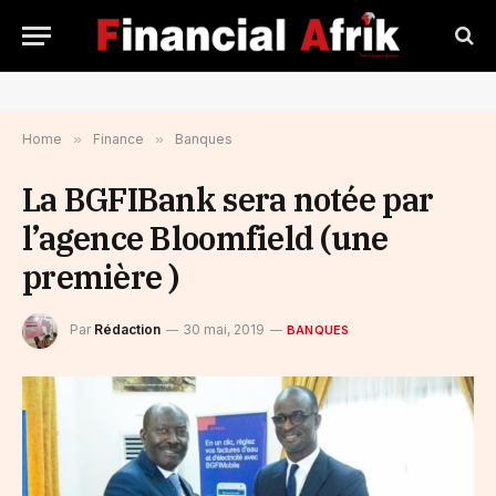
Home
»
Finance
»
Banques
La BGFIBank sera notée par
l’agence Bloomfield (une
première )
Par
Rédaction
30 mai, 2019
BANQUES