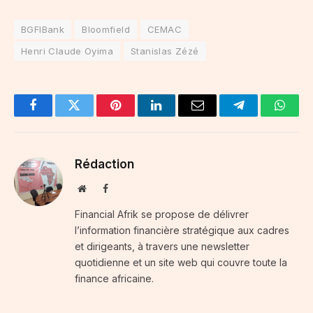
BGFIBank
Bloomfield
CEMAC
Henri Claude Oyima
Stanislas Zézé
Facebook
Twitter
Pinterest
LinkedIn
Email
Telegram
Whats
Rédaction
Website
Facebook
Financial Afrik se propose de délivrer
l’information financière stratégique aux cadres
et dirigeants, à travers une newsletter
quotidienne et un site web qui couvre toute la
finance africaine.