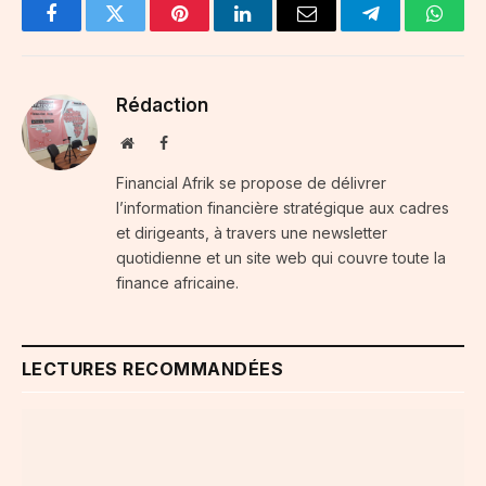
Facebook
Twitter
Pinterest
LinkedIn
Email
Telegram
Whats
Rédaction
Website
Facebook
Financial Afrik se propose de délivrer
l’information financière stratégique aux cadres
et dirigeants, à travers une newsletter
quotidienne et un site web qui couvre toute la
finance africaine.
LECTURES RECOMMANDÉES