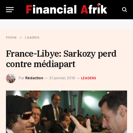
Home
»
Leaders
France-Libye: Sarkozy perd
contre médiapart
Par
Rédaction
31 janvier, 2019
LEADERS