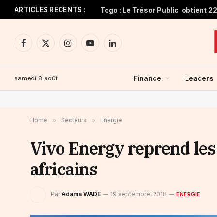
ARTICLES RECENTS :
Facebook
X
Instagram
YouTube
LinkedIn
(Twitter)
samedi 8 août
Finance
Leaders
Home
»
Secteurs
»
Energie
Vivo Energy reprend les
africains
Par
Adama WADE
19 septembre, 2018
ENERGIE