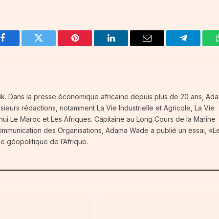
Facebook
Twitter
Pinterest
LinkedIn
Email
Telegram
frik. Dans la presse économique africaine depuis plus de 20 ans, Ad
eurs rédactions, notamment La Vie Industrielle et Agricole, La Vie
ui Le Maroc et Les Afriques. Capitaine au Long Cours de la Marine
Communication des Organisations, Adama Wade a publié un essai, «L
e géopolitique de l’Afrique.