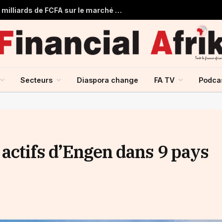
Togo : Le Trésor Public obtient 22 milliards de FCFA sur le marché financier de l’UMOA
Secteurs
Diaspora change
FA TV
Podca
 actifs d’Engen dans 9 pays