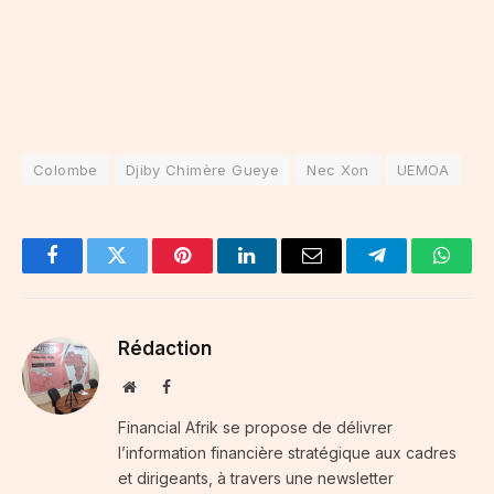
Colombe
Djiby Chimère Gueye
Nec Xon
UEMOA
Facebook
Twitter
Pinterest
LinkedIn
Email
Telegram
Whats
Rédaction
Website
Facebook
Financial Afrik se propose de délivrer
l’information financière stratégique aux cadres
et dirigeants, à travers une newsletter