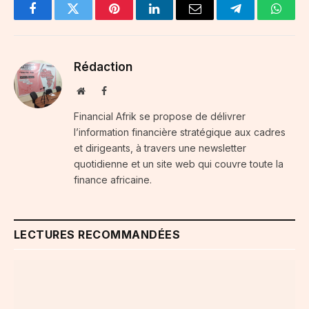
Facebook
Twitter
Pinterest
LinkedIn
Email
Telegram
Whats
Rédaction
Website
Facebook
Financial Afrik se propose de délivrer
l’information financière stratégique aux cadres
et dirigeants, à travers une newsletter
quotidienne et un site web qui couvre toute la
finance africaine.
LECTURES RECOMMANDÉES