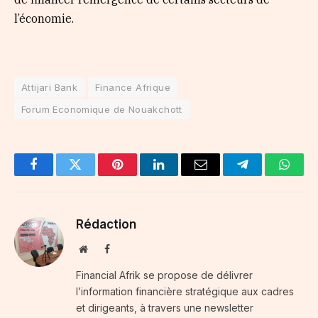
l’économie.
Attijari Bank
Finance Afrique
Forum Economique de Nouakchott
Facebook
Twitter
Pinterest
LinkedIn
Email
Telegram
Whats
Rédaction
Website
Facebook
Financial Afrik se propose de délivrer
l’information financière stratégique aux cadres
et dirigeants, à travers une newsletter