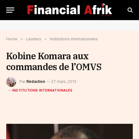
Home
»
Leaders
»
Institutions internationales
Kobine Komara aux
commandes de l’OMVS
Par
Rédaction
27 mars, 2013
INSTITUTIONS INTERNATIONALES