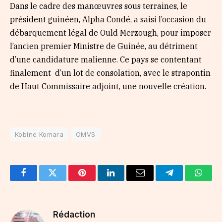
Dans le cadre des manœuvres sous terraines, le
président guinéen, Alpha Condé, a saisi l’occasion du
débarquement légal de Ould Merzough, pour imposer
l’ancien premier Ministre de Guinée, au détriment
d’une candidature malienne. Ce pays se contentant
finalement d’un lot de consolation, avec le strapontin
de Haut Commissaire adjoint, une nouvelle création.
Kobine Komara
OMVS
Facebook
Twitter
Pinterest
LinkedIn
Email
Telegram
Whats
Rédaction