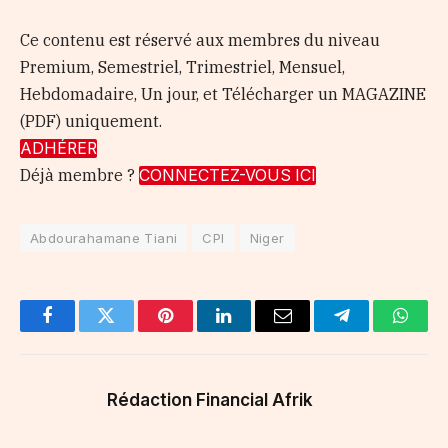
Ce contenu est réservé aux membres du niveau
Premium, Semestriel, Trimestriel, Mensuel,
Hebdomadaire, Un jour, et Télécharger un MAGAZINE
(PDF) uniquement.
ADHÉRER
Déjà membre ?
CONNECTEZ-VOUS ICI
Abdourahamane Tiani
CPI
Niger
Facebook
Twitter
Pinterest
LinkedIn
Email
Telegram
Whats
Rédaction Financial Afrik