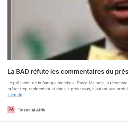
La BAD réfute les commentaires du présid
Le président de la Banque mondiale, David Malpass, a récemmen
prêter trop rapidement et dans le processus, ajoutent aux probl
La
suite de
BAD
réfute
Financial Afrik
les
commentaires
du